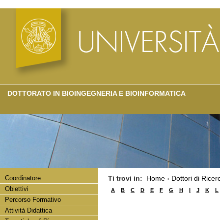
DOTTORATO IN BIOINGEGNERIA E BIOINFORMATICA
Coordinatore
Ti trovi in:
Home
›
Dottori di Ricer
Obiettivi
A
B
C
D
E
F
G
H
I
J
K
L
Percorso Formativo
Attività Didattica