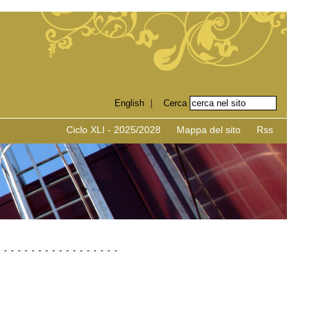
English
|
Ciclo XLI - 2025/2028
Mappa del sito
Rss
-
-
-
-
-
-
-
-
-
-
-
-
-
-
-
-
-
-