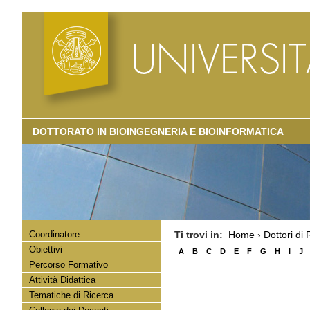
DOTTORATO IN BIOINGEGNERIA E BIOINFORMATICA
Coordinatore
Ti trovi in:
Home
›
Dottori di 
Obiettivi
A
B
C
D
E
F
G
H
I
J
Percorso Formativo
Attività Didattica
Tematiche di Ricerca