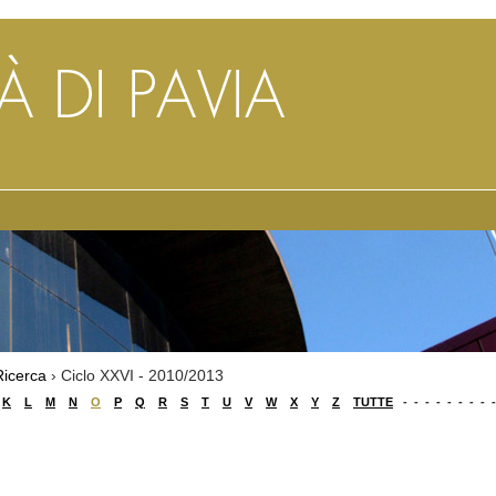
Ricerca
› Ciclo XXVI - 2010/2013
K
L
M
N
O
P
Q
R
S
T
U
V
W
X
Y
Z
TUTTE
-
-
-
-
-
-
-
-