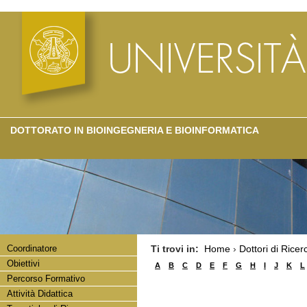
DOTTORATO IN BIOINGEGNERIA E BIOINFORMATICA
Coordinatore
Ti trovi in:
Home
›
Dottori di Ricer
Obiettivi
A
B
C
D
E
F
G
H
I
J
K
L
Percorso Formativo
Attività Didattica