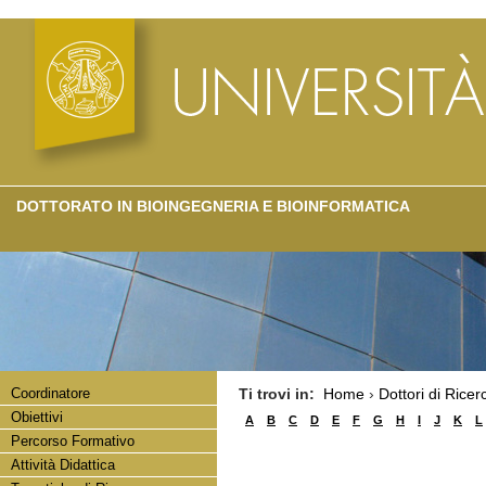
DOTTORATO IN BIOINGEGNERIA E BIOINFORMATICA
Coordinatore
Ti trovi in:
Home
›
Dottori di Ricer
Obiettivi
A
B
C
D
E
F
G
H
I
J
K
L
Percorso Formativo
Attività Didattica