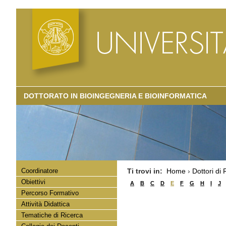
DOTTORATO IN BIOINGEGNERIA E BIOINFORMATICA
Coordinatore
Ti trovi in:
Home
›
Dottori di 
Obiettivi
A
B
C
D
E
F
G
H
I
J
Percorso Formativo
Attività Didattica
Tematiche di Ricerca