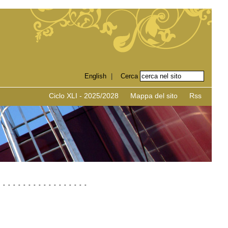
English
|
Ciclo XLI - 2025/2028
Mappa del sito
Rss
-
-
-
-
-
-
-
-
-
-
-
-
-
-
-
-
-
-