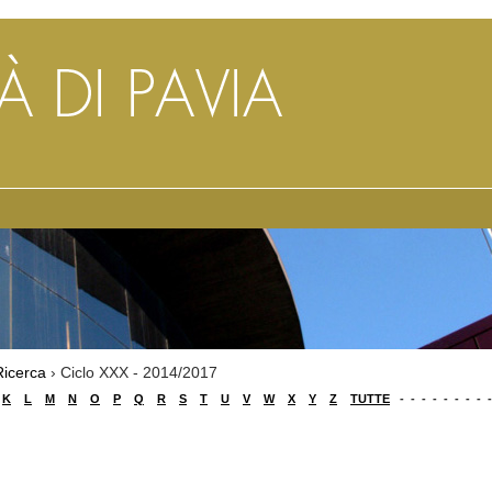
Ricerca
› Ciclo XXX - 2014/2017
K
L
M
N
O
P
Q
R
S
T
U
V
W
X
Y
Z
TUTTE
-
-
-
-
-
-
-
-