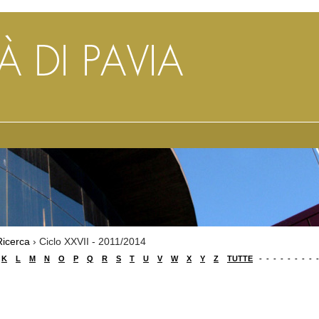
Ricerca
› Ciclo XXVII - 2011/2014
K
L
M
N
O
P
Q
R
S
T
U
V
W
X
Y
Z
TUTTE
-
-
-
-
-
-
-
-