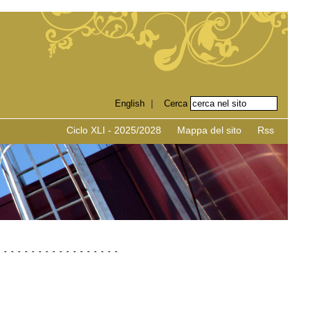
English
|
Ciclo XLI - 2025/2028
Mappa del sito
Rss
-
-
-
-
-
-
-
-
-
-
-
-
-
-
-
-
-
-