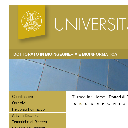
DOTTORATO IN BIOINGEGNERIA E BIOINFORMATICA
Coordinatore
Ti trovi in:
Home
›
Dottori di 
Obiettivi
A
B
C
D
E
F
G
H
I
J
Percorso Formativo
Attività Didattica
Tematiche di Ricerca