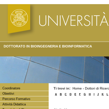
DOTTORATO IN BIOINGEGNERIA E BIOINFORMATICA
Coordinatore
Ti trovi in:
Home
›
Dottori di Ricer
Obiettivi
A
B
C
D
E
F
G
H
I
J
K
L
Percorso Formativo
Attività Didattica