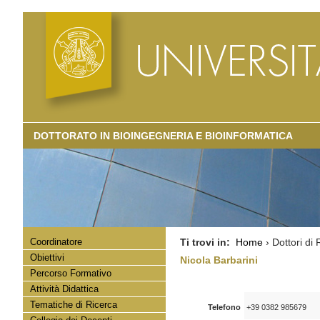
DOTTORATO IN BIOINGEGNERIA E BIOINFORMATICA
Coordinatore
Ti trovi in:
Home
› Dottori di 
Obiettivi
Nicola Barbarini
Percorso Formativo
Attività Didattica
Tematiche di Ricerca
Telefono
+39 0382 985679