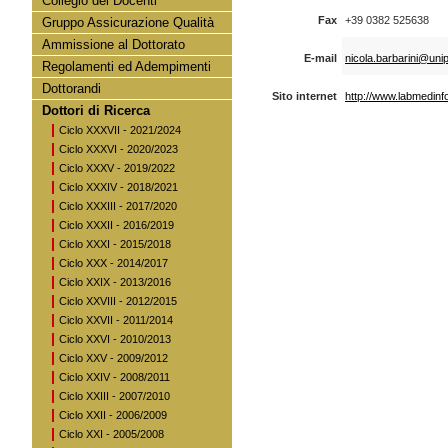
Collegio dei Docenti
Fax
+39 0382 525638
Gruppo Assicurazione Qualità
Ammissione al Dottorato
E-mail
nicola.barbarini@unipv
Regolamenti ed Adempimenti
Dottorandi
Sito internet
http://www.labmedinfo
Dottori di Ricerca
Ciclo XXXVII - 2021/2024
Ciclo XXXVI - 2020/2023
Ciclo XXXV - 2019/2022
Ciclo XXXIV - 2018/2021
Ciclo XXXIII - 2017/2020
Ciclo XXXII - 2016/2019
Ciclo XXXI - 2015/2018
Ciclo XXX - 2014/2017
Ciclo XXIX - 2013/2016
Ciclo XXVIII - 2012/2015
Ciclo XXVII - 2011/2014
Ciclo XXVI - 2010/2013
Ciclo XXV - 2009/2012
Ciclo XXIV - 2008/2011
Ciclo XXIII - 2007/2010
Ciclo XXII - 2006/2009
Ciclo XXI - 2005/2008