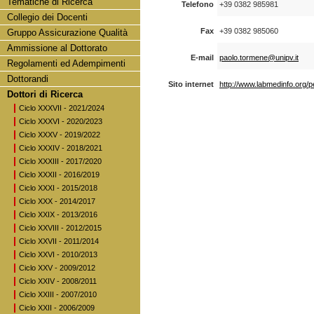
Tematiche di Ricerca
Telefono
+39 0382 985981
Collegio dei Docenti
Fax
+39 0382 985060
Gruppo Assicurazione Qualità
Ammissione al Dottorato
E-mail
paolo.tormene@unipv.it
Regolamenti ed Adempimenti
Dottorandi
Sito internet
http://www.labmedinfo.org/
Dottori di Ricerca
Ciclo XXXVII - 2021/2024
Ciclo XXXVI - 2020/2023
Ciclo XXXV - 2019/2022
Ciclo XXXIV - 2018/2021
Ciclo XXXIII - 2017/2020
Ciclo XXXII - 2016/2019
Ciclo XXXI - 2015/2018
Ciclo XXX - 2014/2017
Ciclo XXIX - 2013/2016
Ciclo XXVIII - 2012/2015
Ciclo XXVII - 2011/2014
Ciclo XXVI - 2010/2013
Ciclo XXV - 2009/2012
Ciclo XXIV - 2008/2011
Ciclo XXIII - 2007/2010
Ciclo XXII - 2006/2009