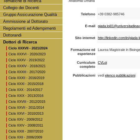
Tematiche di Ricerca
Anatomia Umana
Collegio dei Docenti
Gruppo Assicurazione Qualità
Telefono
+39 0382-985746
Ammissione al Dottorato
E-mail
giada.loi01@universitadipavi
Regolamenti ed Adempimenti
Dottorandi
Sito internet
http://linkedin.com/in/giada
Dottori di Ricerca
Ciclo XXXVII - 2021/2024
Formazione ed
Laurea Magistrale in Bioing
esperienze
Ciclo XXXVI - 2020/2023
Ciclo XXXV - 2019/2022
Curriculum
CVLoi
Ciclo XXXIV - 2018/2021
completo
Ciclo XXXIII - 2017/2020
Pubblicazioni
vedi
elenco pubblicazioni
Ciclo XXXII - 2016/2019
Ciclo XXXI - 2015/2018
Ciclo XXX - 2014/2017
Ciclo XXIX - 2013/2016
Ciclo XXVIII - 2012/2015
Ciclo XXVII - 2011/2014
Ciclo XXVI - 2010/2013
Ciclo XXV - 2009/2012
Ciclo XXIV - 2008/2011
Ciclo XXIII - 2007/2010
Ciclo XXII - 2006/2009