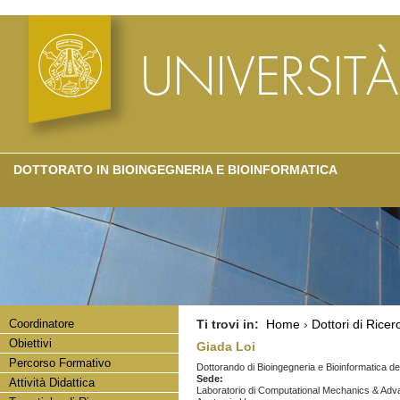
DOTTORATO IN BIOINGEGNERIA E BIOINFORMATICA
Coordinatore
Ti trovi in:
Home
›
Dottori di Ricer
Obiettivi
Giada Loi
Percorso Formativo
Dottorando di Bioingegneria e Bioinformatica dell
Sede:
Attività Didattica
Laboratorio di Computational Mechanics & Adva