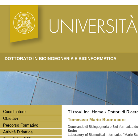
DOTTORATO IN BIOINGEGNERIA E BIOINFORMATICA
Coordinatore
Ti trovi in:
Home
›
Dottori di Ricer
Obiettivi
Tommaso Mario Buonocore
Percorso Formativo
Dottorando di Bioingegneria e Bioinformatica dell'
Sede:
Attività Didattica
Laboratory of Biomedical Informatics "Mario Ste