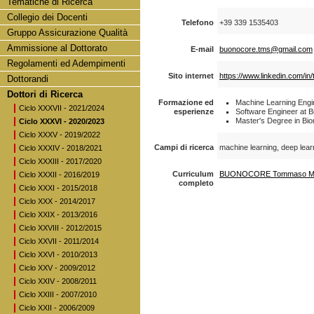
Tematiche di Ricerca
Collegio dei Docenti
Telefono
+39 339 1535403
Gruppo Assicurazione Qualità
Ammissione al Dottorato
E-mail
buonocore.tms@gmail.com
Regolamenti ed Adempimenti
Sito internet
https://www.linkedin.com/in
Dottorandi
Dottori di Ricerca
Formazione ed
Machine Learning Engi
Ciclo XXXVII - 2021/2024
esperienze
Software Engineer at B
Master's Degree in Bio
Ciclo XXXVI - 2020/2023
Ciclo XXXV - 2019/2022
Campi di ricerca
machine learning, deep learn
Ciclo XXXIV - 2018/2021
Ciclo XXXIII - 2017/2020
Curriculum
BUONOCORE Tommaso Ma
Ciclo XXXII - 2016/2019
completo
Ciclo XXXI - 2015/2018
Ciclo XXX - 2014/2017
Ciclo XXIX - 2013/2016
Ciclo XXVIII - 2012/2015
Ciclo XXVII - 2011/2014
Ciclo XXVI - 2010/2013
Ciclo XXV - 2009/2012
Ciclo XXIV - 2008/2011
Ciclo XXIII - 2007/2010
Ciclo XXII - 2006/2009